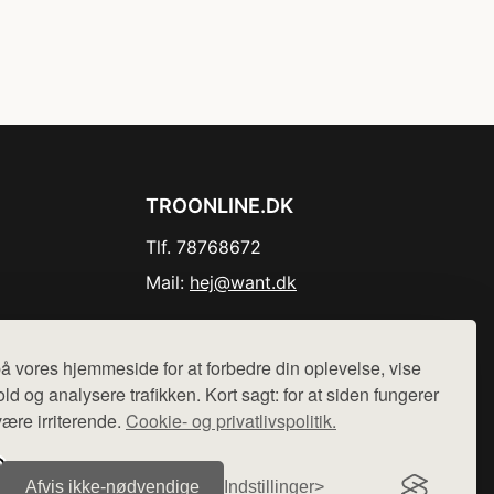
TROONLINE.DK
Tlf. 78768672
Mail:
hej@want.dk
Cookie- og privatlivspolitik
å vores hjemmeside for at forbedre din oplevelse, vise
ld og analysere trafikken. Kort sagt: for at siden fungerer
være irriterende.
Cookie- og privatlivspolitik.
r sælges ikke varer fra denne side - vi henviser til de shops,
Afvis ikke‑nødvendige
Indstillinger