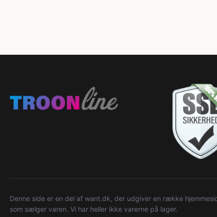
Denne side er en del af want.dk, der udgiver en række hjemmeside
som sælger varen. Vi har heller ikke varerne på lager.