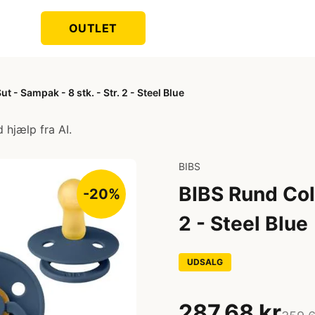
OUTLET
t - Sampak - 8 stk. - Str. 2 - Steel Blue
 hjælp fra AI.
BIBS
BIBS Rund Colo
-20%
2 - Steel Blue
UDSALG
287,68 kr