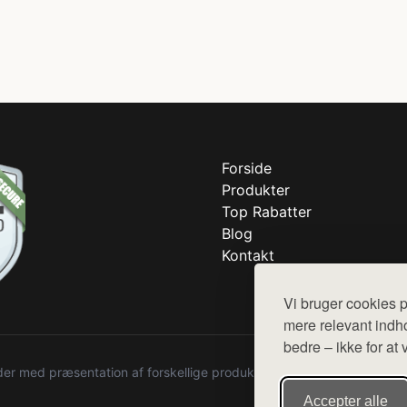
Forside
Produkter
Top Rabatter
Blog
Kontakt
Vi bruger cookies p
mere relevant indho
bedre – ikke for at 
r med præsentation af forskellige produkter fra diverse webshops. De
Accepter alle