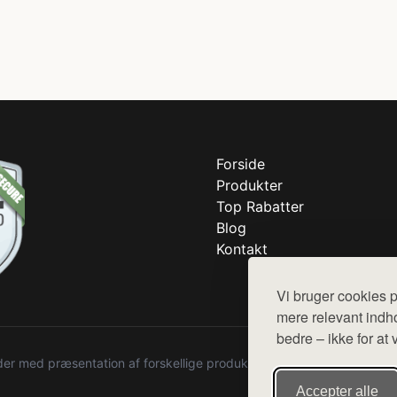
Forside
Produkter
Top Rabatter
Blog
Kontakt
Vi bruger cookies p
mere relevant indho
bedre – ikke for at 
r med præsentation af forskellige produkter fra diverse webshops. De
Accepter alle