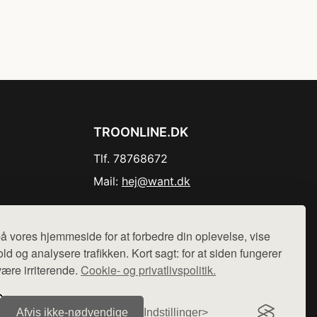
TROONLINE.DK
Tlf. 78768672
Mail:
hej@want.dk
Cookie- og privatlivspolitik
å vores hjemmeside for at forbedre din oplevelse, vise
ld og analysere trafikken. Kort sagt: for at siden fungerer
være irriterende.
Cookie- og privatlivspolitik.
r sælges ikke varer fra denne side - vi henviser til de shops,
Afvis ikke‑nødvendige
Indstillinger