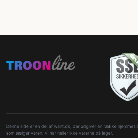
Denne side er en del af want.dk, der udgiver en række hjemmeside
som sælger varen. Vi har heller ikke varerne på lager.