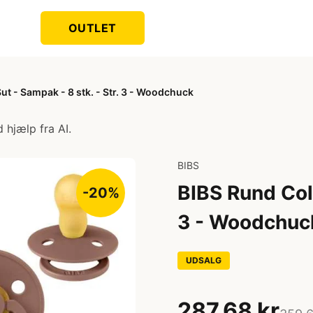
OUTLET
ut - Sampak - 8 stk. - Str. 3 - Woodchuck
 hjælp fra AI.
BIBS
BIBS Rund Colo
-20%
3 - Woodchuc
UDSALG
287,68 kr