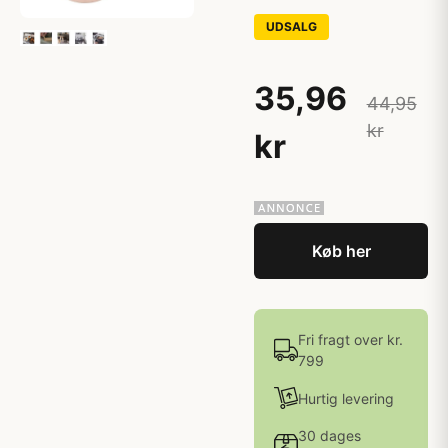
UDSALG
35,96
44,95
kr
kr
Køb her
Fri fragt over kr.
799
Hurtig levering
30 dages