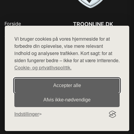
Forside
TROONLINE.DK
Produkter
Tlf. 78768672
Top Rabatter
Vi bruger cookies på vores hjemmeside for at
Mail:
hej@want.dk
Blog
forbedre din oplevelse, vise mere relevant
Kontakt
indhold og analysere trafikken. Kort sagt: for at
Cookie- og privatlivspolitik
siden fungerer bedre – ikke for at være irriterende.
Cookie- og privatlivspolitik.
Denne side er en del af want.dk, der udgiver en række
Accepter alle
hjemmesider med præsentation af forskellige produkter fra
diverse webshops. Der sælges ikke varer fra denne side - vi
Afvis ikke‑nødvendige
henviser til de shops, som sælger varen. Vi har heller ikke
varerne på lager.
Indstillinger
© 2026 troonline.dk. Alle rettigheder forbeholdes.