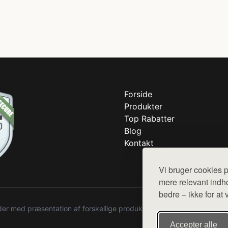
Forside
Produkter
Top Rabatter
Blog
Kontakt
Vi bruger cookies p
mere relevant indho
bedre – ikke for at 
r med præsentation af forskellige produkter fra diverse webshops. De
Accepter alle