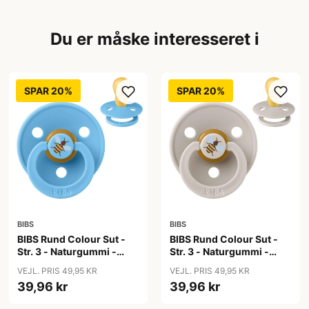
Du er måske interesseret i
SPAR 20%
SPAR 20%
BIBS
BIBS
BIBS Rund Colour Sut -
BIBS Rund Colour Sut -
Str. 3 - Naturgummi -
Str. 3 - Naturgummi -
Bumblebee Studio -
Bumblebee Studio -
VEJL. PRIS 49,95 KR
VEJL. PRIS 49,95 KR
Breeze
Mushroom
39,96 kr
39,96 kr