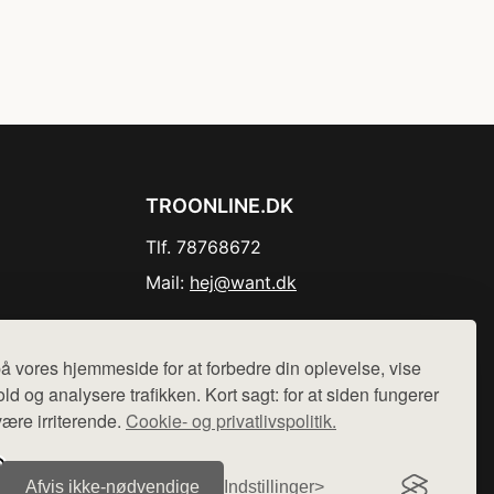
TROONLINE.DK
Tlf. 78768672
Mail:
hej@want.dk
Cookie- og privatlivspolitik
å vores hjemmeside for at forbedre din oplevelse, vise
ld og analysere trafikken. Kort sagt: for at siden fungerer
være irriterende.
Cookie- og privatlivspolitik.
r sælges ikke varer fra denne side - vi henviser til de shops,
Afvis ikke‑nødvendige
Indstillinger