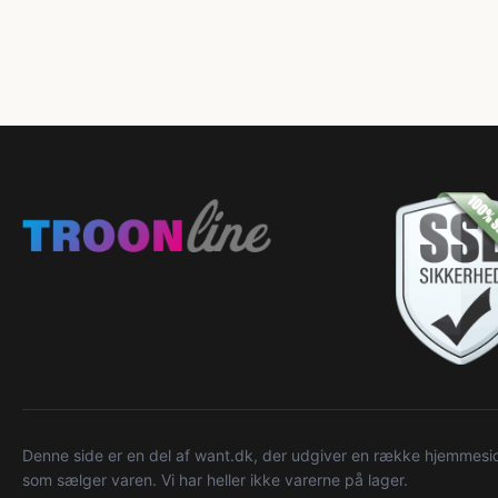
Denne side er en del af want.dk, der udgiver en række hjemmeside
som sælger varen. Vi har heller ikke varerne på lager.