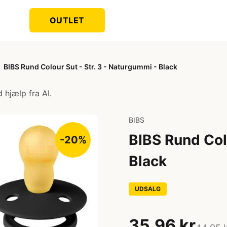
OUTLET
BIBS Rund Colour Sut - Str. 3 - Naturgummi - Black
 hjælp fra AI.
BIBS
BIBS Rund Colo
-20%
Black
UDSALG
35,96 kr