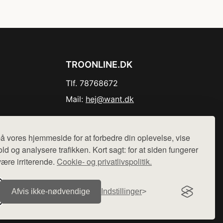
TROONLINE.DK
Tlf. 78768672
Mail:
hej@want.dk
Cookie- og privatlivspolitik
å vores hjemmeside for at forbedre din oplevelse, vise
ld og analysere trafikken. Kort sagt: for at siden fungerer
være irriterende.
Cookie- og privatlivspolitik.
r sælges ikke varer fra denne side - vi henviser til de shops,
Afvis ikke‑nødvendige
Indstillinger