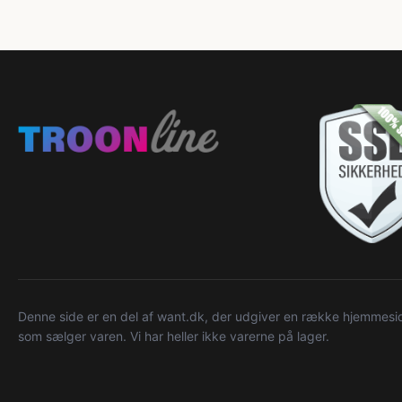
Denne side er en del af want.dk, der udgiver en række hjemmeside
som sælger varen. Vi har heller ikke varerne på lager.