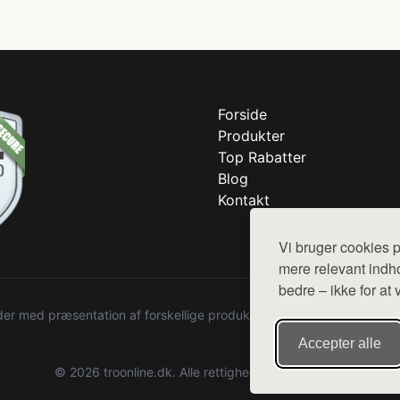
Forside
Produkter
Top Rabatter
Blog
Kontakt
Vi bruger cookies p
mere relevant indho
bedre – ikke for at 
r med præsentation af forskellige produkter fra diverse webshops. De
Accepter alle
© 2026 troonline.dk. Alle rettigheder forbeholdes.