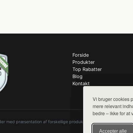
Forside
Produkter
Top Rabatter
Blog
Kontakt
Vi bruger cookies p
mere relevant indho
bedre – ikke for at 
r med præsentation af forskellige produkter fra diverse webshops. De
Accepter alle