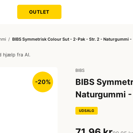
OUTLET
mmi
/
BIBS Symmetrisk Colour Sut - 2-Pak - Str. 2 - Naturgummi -
 hjælp fra AI.
BIBS
BIBS Symmetris
-20%
Naturgummi - 
UDSALG
71,96 kr