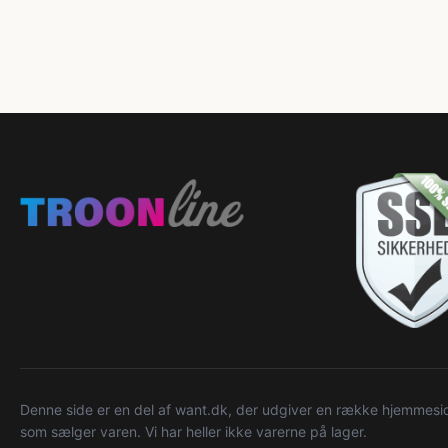
Denne side er en del af want.dk, der udgiver en række hjemmeside
som sælger varen. Vi har heller ikke varerne på lager.