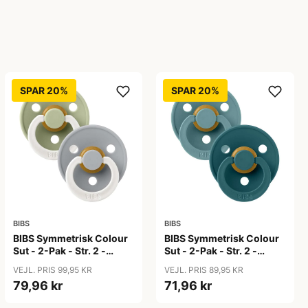
SPAR 20%
SPAR 20%
BIBS
BIBS
BIBS Symmetrisk Colour
BIBS Symmetrisk Colour
Sut - 2-Pak - Str. 2 -
Sut - 2-Pak - Str. 2 -
Naturgummi - GLOW -
Naturgummi - Island
VEJL. PRIS 99,95 KR
VEJL. PRIS 89,95 KR
Sage/Cloud
Sea/Forest Lake
79,96 kr
71,96 kr