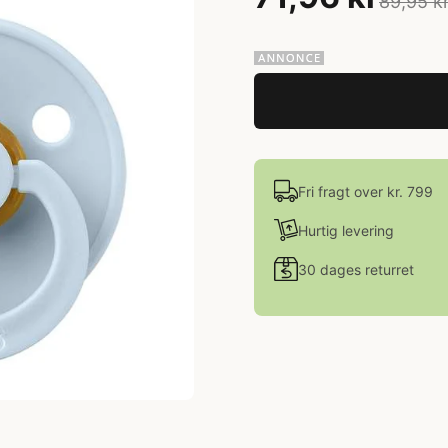
89,95 k
Fri fragt over kr. 799
Hurtig levering
30 dages returret