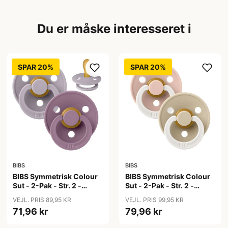
Du er måske interesseret i
SPAR 20%
SPAR 20%
BIBS
BIBS
BIBS Symmetrisk Colour
BIBS Symmetrisk Colour
Sut - 2-Pak - Str. 2 -
Sut - 2-Pak - Str. 2 -
Naturgummi - Fossil
Naturgummi - GLOW -
VEJL. PRIS 89,95 KR
VEJL. PRIS 99,95 KR
Grey/Mauve
Blush/Vanilla
71,96 kr
79,96 kr