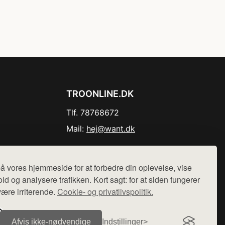
TROONLINE.DK
Tlf. 78768672
Mail:
hej@want.dk
Cookie- og privatlivspolitik
å vores hjemmeside for at forbedre din oplevelse, vise
ld og analysere trafikken. Kort sagt: for at siden fungerer
være irriterende.
Cookie- og privatlivspolitik.
r sælges ikke varer fra denne side - vi henviser til de shops,
Afvis ikke‑nødvendige
Indstillinger