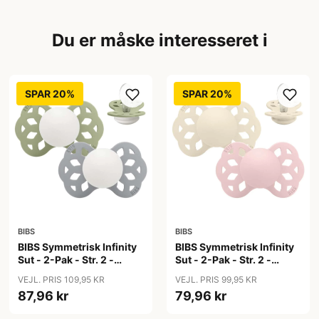
Du er måske interesseret i
SPAR 20%
SPAR 20%
BIBS
BIBS
BIBS Symmetrisk Infinity
BIBS Symmetrisk Infinity
Sut - 2-Pak - Str. 2 -
Sut - 2-Pak - Str. 2 -
Silikone - GLOW -
Silikone - Ivory/Blossom
VEJL. PRIS 109,95 KR
VEJL. PRIS 99,95 KR
Sage/Cloud
87,96 kr
79,96 kr