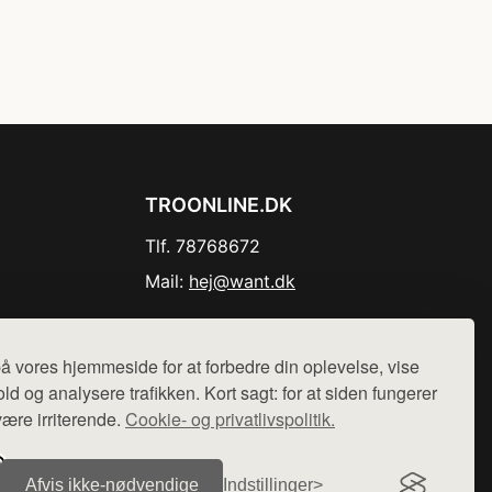
TROONLINE.DK
Tlf. 78768672
Mail:
hej@want.dk
Cookie- og privatlivspolitik
å vores hjemmeside for at forbedre din oplevelse, vise
ld og analysere trafikken. Kort sagt: for at siden fungerer
være irriterende.
Cookie- og privatlivspolitik.
r sælges ikke varer fra denne side - vi henviser til de shops,
Afvis ikke‑nødvendige
Indstillinger