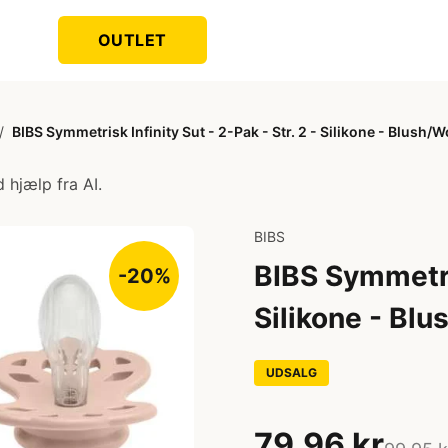
OUTLET
/
BIBS Symmetrisk Infinity Sut - 2-Pak - Str. 2 - Silikone - Blush
 hjælp fra AI.
BIBS
BIBS Symmetris
-20%
Silikone - Bl
UDSALG
79,96 kr