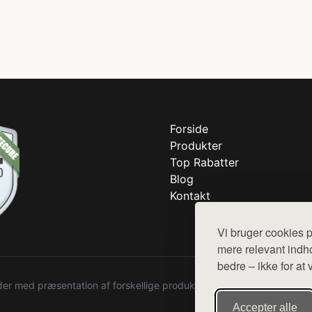
Forside
Produkter
Top Rabatter
Blog
Kontakt
Vi bruger cookies p
mere relevant indho
bedre – ikke for at 
r med præsentation af forskellige produkter fra diverse webshops. De
Accepter alle