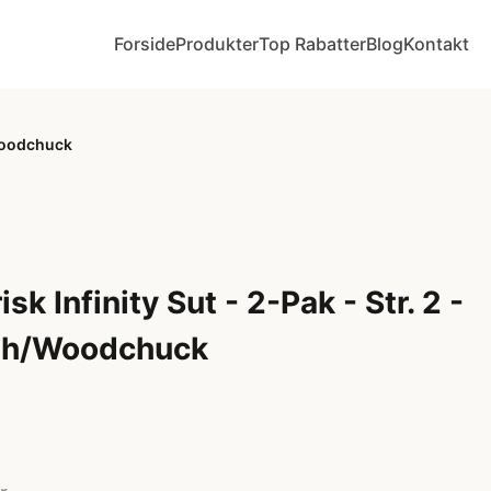
Forside
Produkter
Top Rabatter
Blog
Kontakt
/Woodchuck
k Infinity Sut - 2-Pak - Str. 2 -
ush/Woodchuck