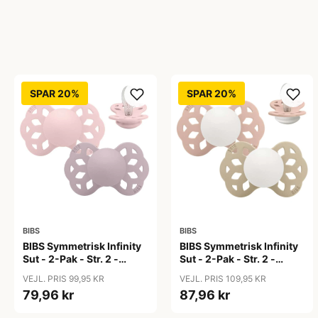
SPAR 20%
SPAR 20%
BIBS
BIBS
BIBS Symmetrisk Infinity
BIBS Symmetrisk Infinity
Sut - 2-Pak - Str. 2 -
Sut - 2-Pak - Str. 2 -
Silikone - Blossom/Dusky
Silikone - GLOW -
VEJL. PRIS 99,95 KR
VEJL. PRIS 109,95 KR
Lilac
Blush/Vanilla
79,96 kr
87,96 kr