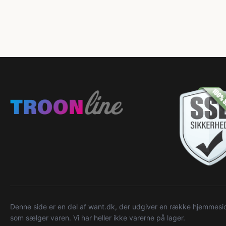
Denne side er en del af want.dk, der udgiver en række hjemmeside
som sælger varen. Vi har heller ikke varerne på lager.