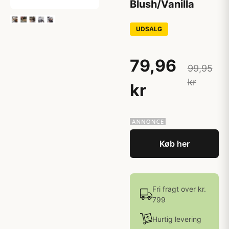
Blush/Vanilla
UDSALG
79,96
99,95
kr
kr
Køb her
Fri fragt over kr.
799
Hurtig levering