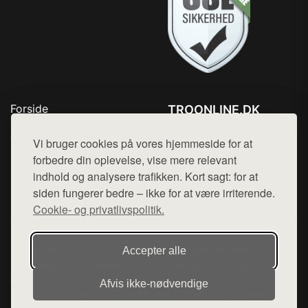
Forside
TROONLINE.DK
Produkter
Tlf. 78768672
Top Rabatter
Vi bruger cookies på vores hjemmeside for at
Mail:
hej@want.dk
Blog
forbedre din oplevelse, vise mere relevant
Kontakt
indhold og analysere trafikken. Kort sagt: for at
Cookie- og privatlivspolitik
siden fungerer bedre – ikke for at være irriterende.
Cookie- og privatlivspolitik.
Denne side er en del af want.dk, der udgiver en række
Accepter alle
hjemmesider med præsentation af forskellige produkter fra
diverse webshops. Der sælges ikke varer fra denne side - vi
Afvis ikke‑nødvendige
henviser til de shops, som sælger varen. Vi har heller ikke