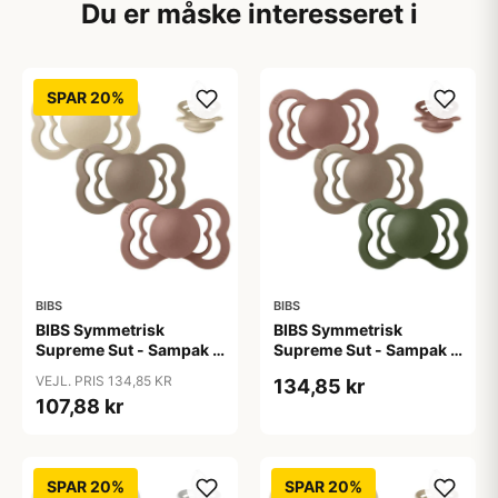
Du er måske interesseret i
SPAR 20%
BIBS
BIBS
BIBS Symmetrisk
BIBS Symmetrisk
Supreme Sut - Sampak -
Supreme Sut - Sampak -
3 stk. - Str. 2 - Down to
3 stk. - Str. 2 - Green and
VEJL. PRIS 134,85 KR
134,85 kr
Earth
Terracotta
107,88 kr
SPAR 20%
SPAR 20%