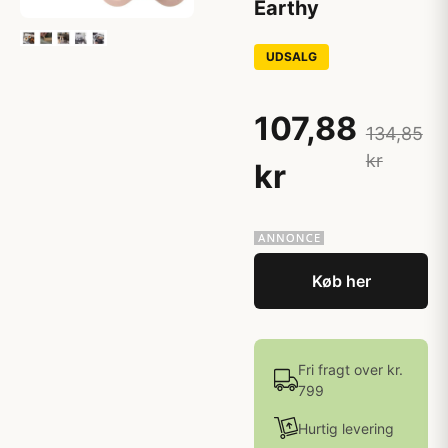
Earthy
UDSALG
107,88
134,85
kr
kr
Køb her
Fri fragt over kr.
799
Hurtig levering