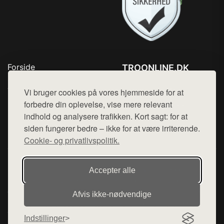
Forside
TROONLINE.DK
Produkter
Tlf. 78768672
Top Rabatter
Vi bruger cookies på vores hjemmeside for at
Mail:
hej@want.dk
Blog
forbedre din oplevelse, vise mere relevant
Kontakt
indhold og analysere trafikken. Kort sagt: for at
Cookie- og privatlivspolitik
siden fungerer bedre – ikke for at være irriterende.
Cookie- og privatlivspolitik.
Denne side er en del af want.dk, der udgiver en række
Accepter alle
hjemmesider med præsentation af forskellige produkter fra
diverse webshops. Der sælges ikke varer fra denne side - vi
Afvis ikke‑nødvendige
henviser til de shops, som sælger varen. Vi har heller ikke
varerne på lager.
Indstillinger