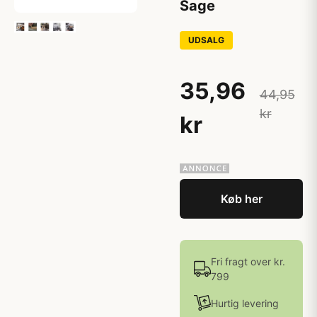
Sage
UDSALG
35,96
44,95
kr
kr
Køb her
Fri fragt over kr.
799
Hurtig levering