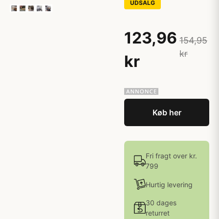
UDSALG
123,96
154,95
kr
kr
Køb her
Fri fragt over kr.
799
Hurtig levering
30 dages
returret