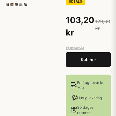
UDSALG
103,20
129,00
kr
kr
Køb her
Fri fragt over kr.
799
Hurtig levering
30 dages
returret