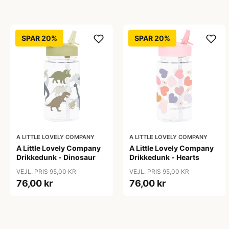
SPAR 20%
SPAR 20%
A LITTLE LOVELY COMPANY
A LITTLE LOVELY COMPANY
A Little Lovely Company
A Little Lovely Company
Drikkedunk - Dinosaur
Drikkedunk - Hearts
VEJL. PRIS 95,00 KR
VEJL. PRIS 95,00 KR
76,00 kr
76,00 kr