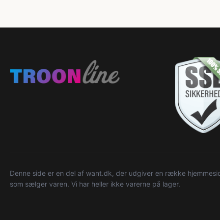
Denne side er en del af want.dk, der udgiver en række hjemmeside
som sælger varen. Vi har heller ikke varerne på lager.