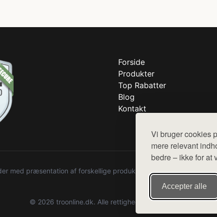
Forside
Produkter
Top Rabatter
Blog
Kontakt
Vi bruger cookies p
mere relevant indho
bedre – ikke for at 
r med præsentation af forskellige produkter fra diverse webshops. De
Accepter alle
© 2026 troonline.dk. Alle rettigheder forbeholdes.