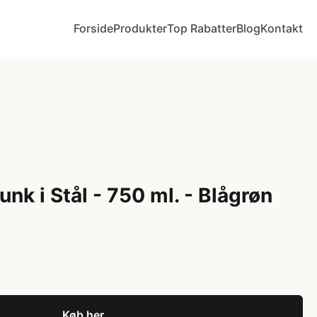
Forside
Produkter
Top Rabatter
Blog
Kontakt
unk i Stål - 750 ml. - Blågrøn
Køb her