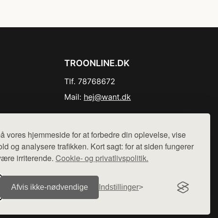
TROONLINE.DK
Tlf. 78768672
Mail:
hej@want.dk
Cookie- og privatlivspolitik
å vores hjemmeside for at forbedre din oplevelse, vise
ld og analysere trafikken. Kort sagt: for at siden fungerer
være irriterende.
Cookie- og privatlivspolitik.
r sælges ikke varer fra denne side - vi henviser til de shops,
Afvis ikke‑nødvendige
Indstillinger