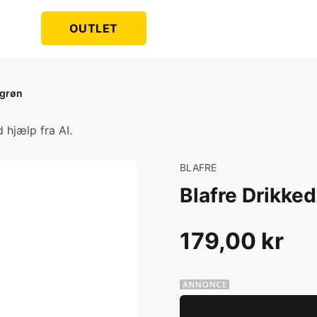
OUTLET
ågrøn
 hjælp fra AI.
BLAFRE
Blafre Drikked
179,00 kr