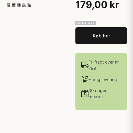
179,00 kr
Køb her
Fri fragt over kr.
799
Hurtig levering
30 dages
returret