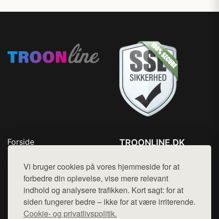
Forside
TROONLINE.DK
Produkter
Tlf. 78768672
Top Rabatter
Vi bruger cookies på vores hjemmeside for at
Mail:
hej@want.dk
Blog
forbedre din oplevelse, vise mere relevant
Kontakt
indhold og analysere trafikken. Kort sagt: for at
Cookie- og privatlivspolitik
siden fungerer bedre – ikke for at være irriterende.
Cookie- og privatlivspolitik.