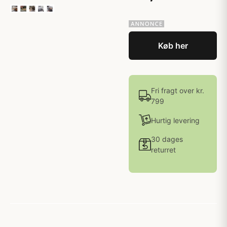
Køb her
Fri fragt over kr.
799
Hurtig levering
30 dages
returret