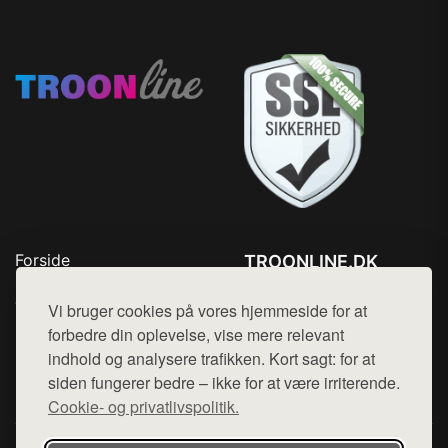
Forside
TROONLINE.DK
Produkter
Tlf. 78768672
Top Rabatter
Vi bruger cookies på vores hjemmeside for at
Mail:
hej@want.dk
Blog
forbedre din oplevelse, vise mere relevant
Kontakt
indhold og analysere trafikken. Kort sagt: for at
Cookie- og privatlivspolitik
siden fungerer bedre – ikke for at være irriterende.
Cookie- og privatlivspolitik.