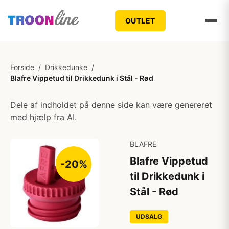
OUTLET
Forside
/
Drikkedunke
/
Blafre Vippetud til Drikkedunk i Stål - Rød
Dele af indholdet på denne side kan være genereret
med hjælp fra AI.
BLAFRE
Blafre Vippetud
-20%
til Drikkedunk i
Stål - Rød
UDSALG