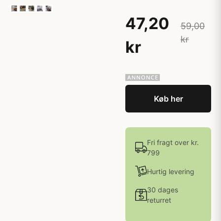
47,20
59,00
kr
kr
Køb her
Fri fragt over kr.
799
Hurtig levering
30 dages
returret