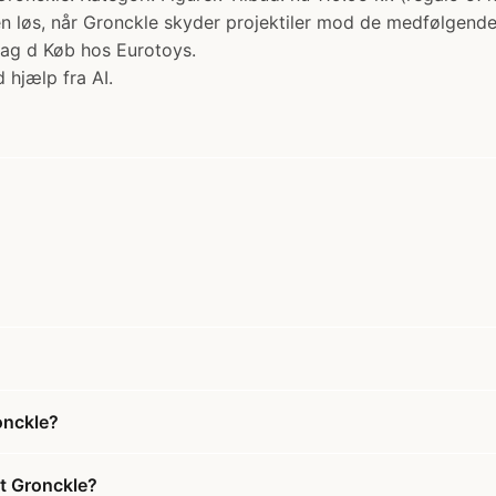
 løs, når Gronckle skyder projektiler mod de medfølgende
 dag d Køb hos Eurotoys.
 hjælp fra AI.
onckle?
st Gronckle?