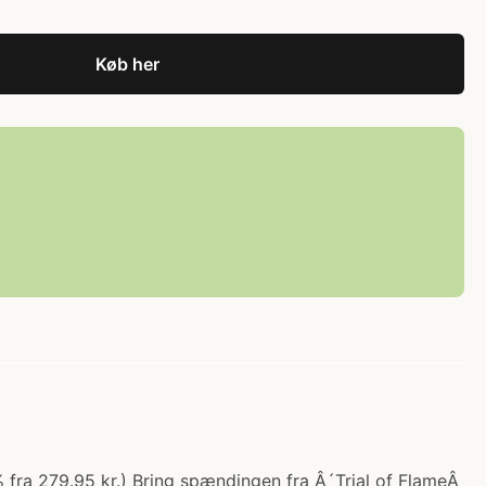
Køb her
7% fra 279.95 kr.) Bring spændingen fra Â´Trial of FlameÂ