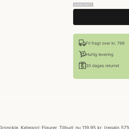
Fri fragt over kr. 799
Hurtig levering
30 dages returret
ronckle. Kategori: Figurer. Tilbud: nu 119.95 kr. (regalo 5