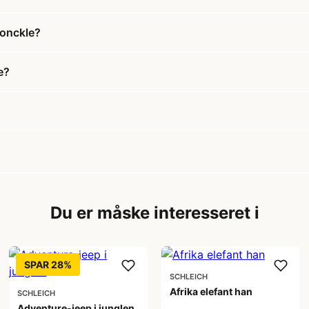
ronckle?
e?
Du er måske interesseret i
SPAR 28%
SCHLEICH
Afrika elefant han
SCHLEICH
Adventure-jeep i junglen