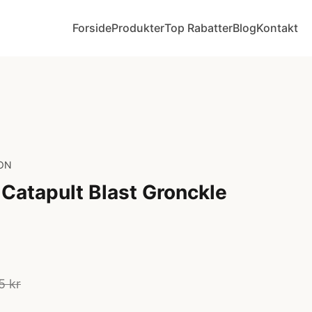
Forside
Produkter
Top Rabatter
Blog
Kontakt
ON
 Catapult Blast Gronckle
5 kr