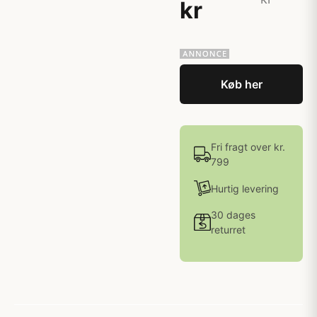
kr
Køb her
Fri fragt over kr.
799
Hurtig levering
30 dages
returret