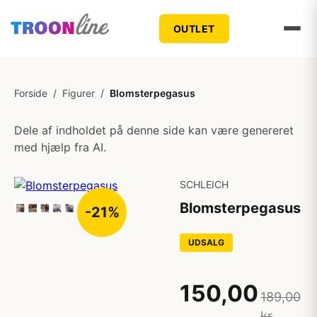
OUTLET
Forside
/
Figurer
/
Blomsterpegasus
Dele af indholdet på denne side kan være genereret
med hjælp fra AI.
SCHLEICH
Blomsterpegasus
-21%
UDSALG
150,00
189,00
kr