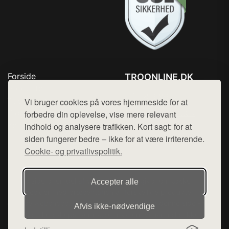
Forside
TROONLINE.DK
Produkter
Tlf. 78768672
Top Rabatter
Vi bruger cookies på vores hjemmeside for at
Mail:
hej@want.dk
Blog
forbedre din oplevelse, vise mere relevant
Kontakt
indhold og analysere trafikken. Kort sagt: for at
Cookie- og privatlivspolitik
siden fungerer bedre – ikke for at være irriterende.
Cookie- og privatlivspolitik.
Denne side er en del af want.dk, der udgiver en række
Accepter alle
hjemmesider med præsentation af forskellige produkter fra
diverse webshops. Der sælges ikke varer fra denne side - vi
Afvis ikke‑nødvendige
henviser til de shops, som sælger varen. Vi har heller ikke
varerne på lager.