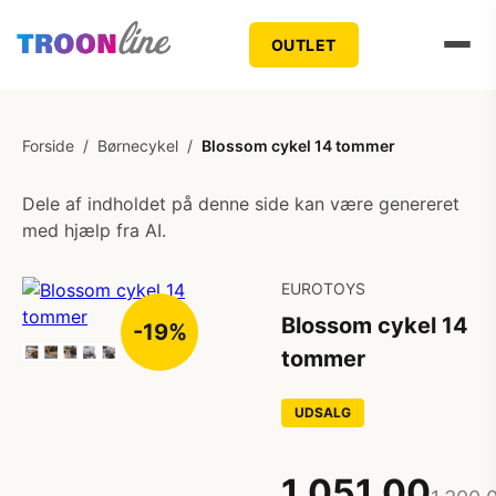
OUTLET
Forside
/
Børnecykel
/
Blossom cykel 14 tommer
Dele af indholdet på denne side kan være genereret
med hjælp fra AI.
EUROTOYS
Blossom cykel 14
-19%
tommer
UDSALG
1.051,00