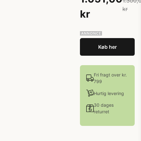
1.300,
kr
kr
Køb her
Fri fragt over kr.
799
Hurtig levering
30 dages
returret