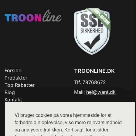
Forside
TROONLINE.DK
Produkter
Tlf. 78768672
Top Rabatter
Mail:
hej@want.dk
Blog
Kontakt
Cookie- og privatlivspolitik
Vi bruger cookies på vores hjemmeside for at
forbedre din oplevelse, vise mere relevant indhold
og analysere trafikken. Kort sagt: for at siden
Denne side er en del af want.dk, der udgiver en række