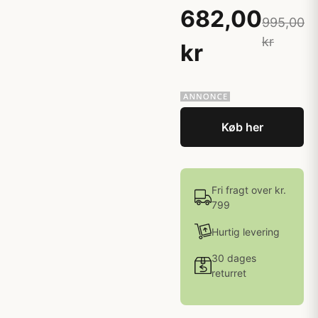
682,00
995,00
kr
kr
Køb her
Fri fragt over kr.
799
Hurtig levering
30 dages
returret