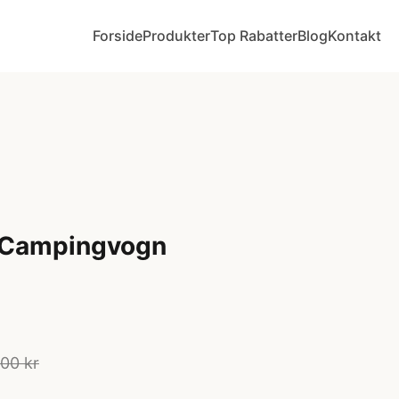
Forside
Produkter
Top Rabatter
Blog
Kontakt
e Campingvogn
00 kr