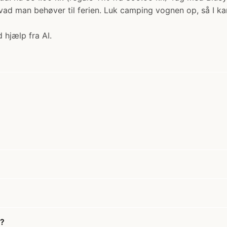
d man behøver til ferien. Luk camping vognen op, så I kan
 hjælp fra AI.
n?