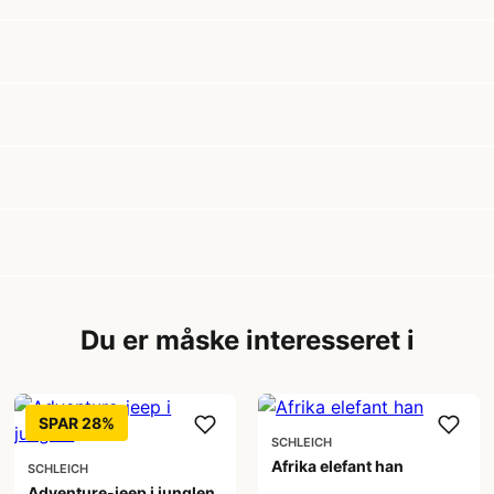
Du er måske interesseret i
SPAR 28%
SCHLEICH
Afrika elefant han
SCHLEICH
Adventure-jeep i junglen