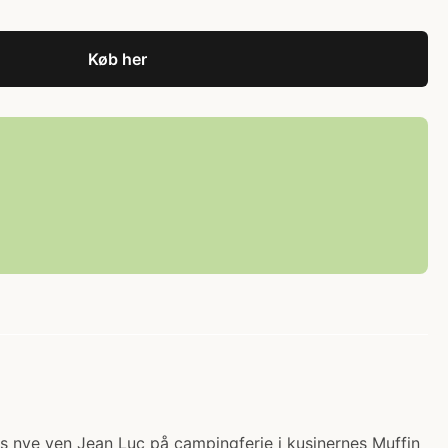
Køb her
ys nye ven Jean Luc på campingferie i kusinernes Muffin