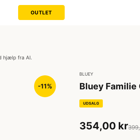
OUTLET
 hjælp fra AI.
BLUEY
Bluey Famili
-11%
UDSALG
354,00 kr
399,