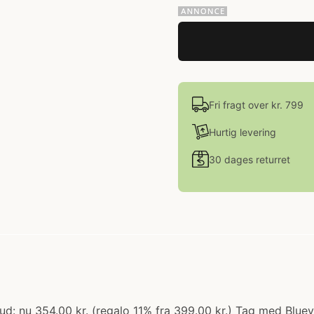
Fri fragt over kr. 799
Hurtig levering
30 dages returret
bud: nu 354.00 kr. (regalo 11% fra 399.00 kr.) Tag med Blue