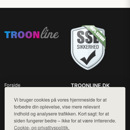
Forside
TROONLINE.DK
Produkter
Tlf. 78768672
Top Rabatter
Vi bruger cookies på vores hjemmeside for at
Mail:
hej@want.dk
Blog
forbedre din oplevelse, vise mere relevant
Kontakt
indhold og analysere trafikken. Kort sagt: for at
Cookie- og privatlivspolitik
siden fungerer bedre – ikke for at være irriterende.
Cookie- og privatlivspolitik.