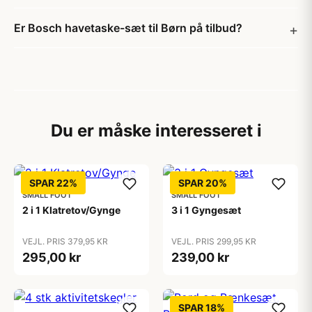
Er Bosch havetaske-sæt til Børn på tilbud?
Du er måske interesseret i
SPAR 22%
SPAR 20%
SMALL FOOT
SMALL FOOT
2 i 1 Klatretov/Gynge
3 i 1 Gyngesæt
VEJL. PRIS 379,95 KR
VEJL. PRIS 299,95 KR
295,00 kr
239,00 kr
SPAR 18%