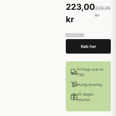
223,00
229,95
kr
kr
Køb her
Fri fragt over kr.
799
Hurtig levering
30 dages
returret