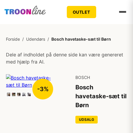
OUTLET
Forside
/
Udendørs
/
Bosch havetaske-sæt til Børn
Dele af indholdet på denne side kan være genereret
med hjælp fra AI.
BOSCH
Bosch
-3%
havetaske-sæt til
Børn
UDSALG