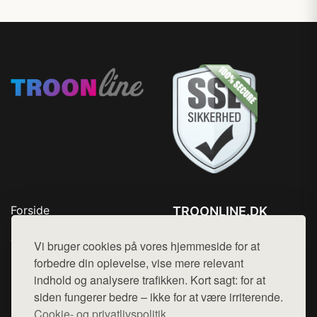
Forside
TROONLINE.DK
Produkter
Tlf. 78768672
Top Rabatter
Vi bruger cookies på vores hjemmeside for at
Mail:
hej@want.dk
Blog
forbedre din oplevelse, vise mere relevant
Kontakt
indhold og analysere trafikken. Kort sagt: for at
Cookie- og privatlivspolitik
siden fungerer bedre – ikke for at være irriterende.
Cookie- og privatlivspolitik.