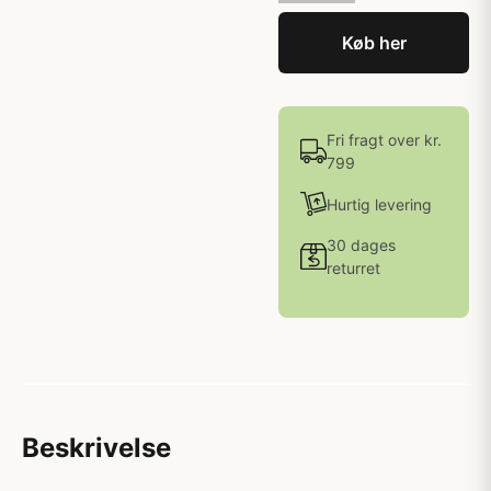
Køb her
Fri fragt over kr.
799
Hurtig levering
30 dages
returret
Beskrivelse