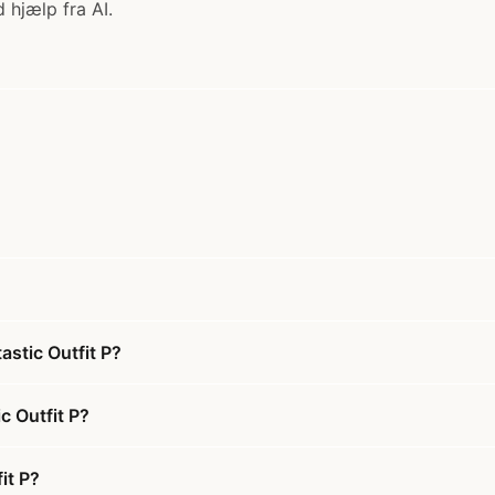
 hjælp fra AI.
astic Outfit P?
c Outfit P?
it P?