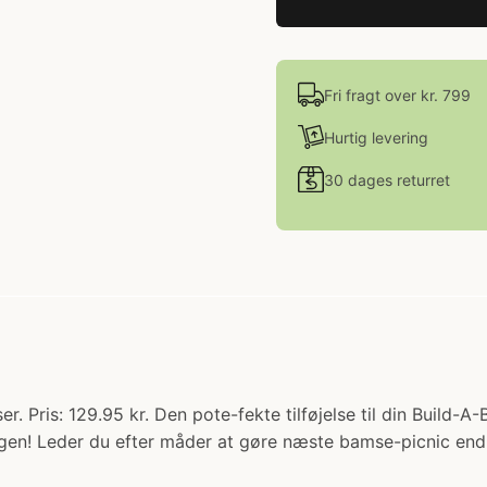
Fri fragt over kr. 799
Hurtig levering
30 dages returret
r. Pris: 129.95 kr. Den pote-fekte tilføjelse til din Build-
 igen! Leder du efter måder at gøre næste bamse-picnic en