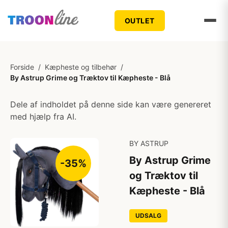
OUTLET
Forside
/
Kæpheste og tilbehør
/
By Astrup Grime og Træktov til Kæpheste - Blå
Dele af indholdet på denne side kan være genereret
med hjælp fra AI.
BY ASTRUP
By Astrup Grime
-35%
og Træktov til
Kæpheste - Blå
UDSALG