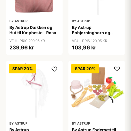
BY ASTRUP
BY ASTRUP
By Astrup Dækken og
By Astrup
Hut til Kæpheste - Rosa
Enhjørninghorn og
Grime til Kæphest - Lilla
VEJL. PRIS 299,95 KR
VEJL. PRIS 129,95 KR
239,96 kr
103,96 kr
SPAR 20%
SPAR 20%
BY ASTRUP
BY ASTRUP
By Astrup
By Astrup Fodersæt til