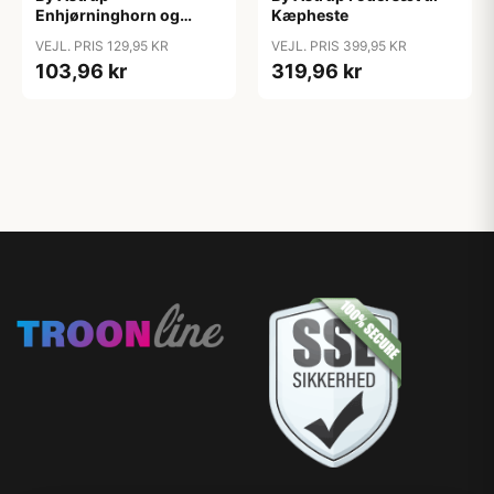
Enhjørninghorn og
Kæpheste
Grime til Kæphest - Pink
VEJL. PRIS 129,95 KR
VEJL. PRIS 399,95 KR
103,96 kr
319,96 kr