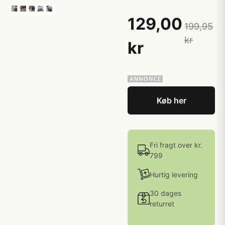
129,00
199,95
kr
kr
Køb her
Fri fragt over kr.
799
Hurtig levering
30 dages
returret