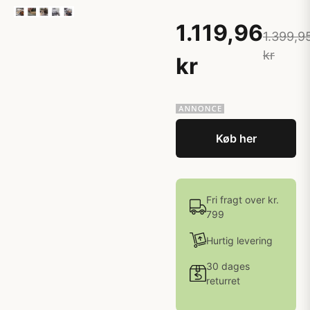
1.119,96
1.399,9
kr
kr
Køb her
Fri fragt over kr.
799
Hurtig levering
30 dages
returret