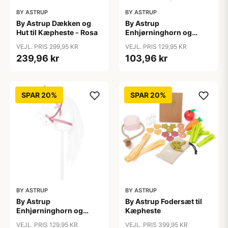
BY ASTRUP
BY ASTRUP
By Astrup Dækken og
By Astrup
Hut til Kæpheste - Rosa
Enhjørninghorn og
Grime til Kæphest - Lilla
VEJL. PRIS 299,95 KR
VEJL. PRIS 129,95 KR
239,96 kr
103,96 kr
SPAR 20%
SPAR 20%
BY ASTRUP
BY ASTRUP
By Astrup
By Astrup Fodersæt til
Enhjørninghorn og
Kæpheste
Grime til Kæphest - Pink
VEJL. PRIS 129,95 KR
VEJL. PRIS 399,95 KR