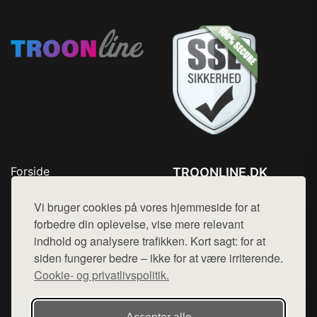
Forside
TROONLINE.DK
Produkter
Tlf. 78768672
Top Rabatter
Vi bruger cookies på vores hjemmeside for at
Mail:
hej@want.dk
Blog
forbedre din oplevelse, vise mere relevant
Kontakt
indhold og analysere trafikken. Kort sagt: for at
Cookie- og privatlivspolitik
siden fungerer bedre – ikke for at være irriterende.
Cookie- og privatlivspolitik.
Denne side er en del af want.dk, der udgiver en række