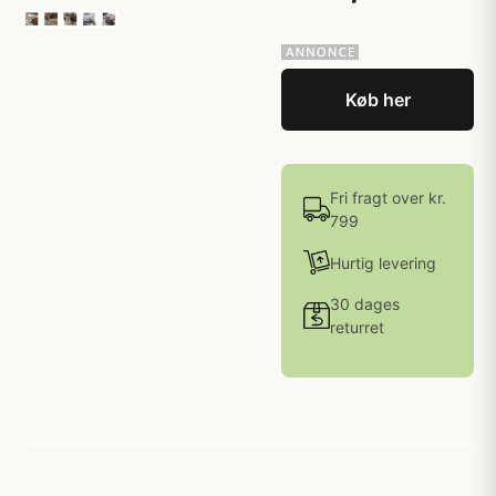
Køb her
Fri fragt over kr.
799
Hurtig levering
30 dages
returret