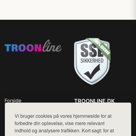
Forside
TROONLINE.DK
Produkter
Tlf. 78768672
Top Rabatter
Vi bruger cookies på vores hjemmeside for at
Mail:
hej@want.dk
Blog
forbedre din oplevelse, vise mere relevant
Kontakt
indhold og analysere trafikken. Kort sagt: for at
Cookie- og privatlivspolitik