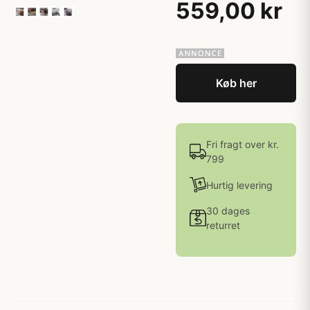
559,00 kr
Køb her
Fri fragt over kr.
799
Hurtig levering
30 dages
returret