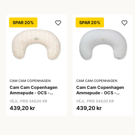
SPAR 20%
SPAR 20%
CAM CAM COPENHAGEN
CAM CAM COPENHAGEN
Cam Cam Copenhagen
Cam Cam Copenhagen
Ammepude - OCS -
Ammepude - OCS -
Augusta
Classic Stripes Blue
VEJL. PRIS 549,00 KR
VEJL. PRIS 549,00 KR
439,20 kr
439,20 kr