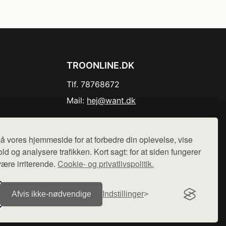
TROONLINE.DK
Tlf. 78768672
Mail:
hej@want.dk
Cookie- og privatlivspolitik
å vores hjemmeside for at forbedre din oplevelse, vise
ld og analysere trafikken. Kort sagt: for at siden fungerer
være irriterende.
Cookie- og privatlivspolitik.
r sælges ikke varer fra denne side - vi henviser til de shops,
Afvis ikke‑nødvendige
Indstillinger