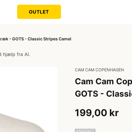
OUTLET
 - GOTS - Classic Stripes Camel
 hjælp fra AI.
CAM CAM COPENHAGEN
Cam Cam Cop
GOTS - Classi
199,00 kr