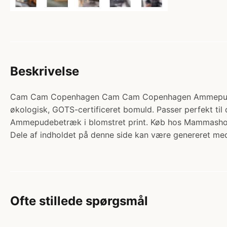
Beskrivelse
Cam Cam Copenhagen Cam Cam Copenhagen Ammepudebetr
økologisk, GOTS-certificeret bomuld. Passer perfekt ti
Ammepudebetræk i blomstret print. Køb hos Mammasho
Dele af indholdet på denne side kan være genereret med
Ofte stillede spørgsmål