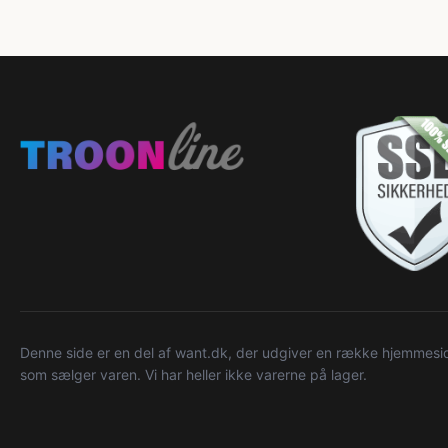
Denne side er en del af want.dk, der udgiver en række hjemmeside
som sælger varen. Vi har heller ikke varerne på lager.