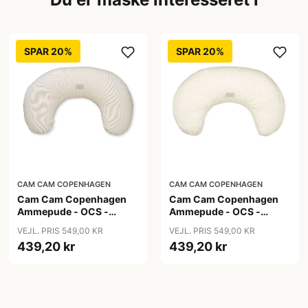
SPAR 20%
SPAR 20%
CAM CAM COPENHAGEN
CAM CAM COPENHAGEN
Cam Cam Copenhagen
Cam Cam Copenhagen
Ammepude - OCS -
Ammepude - OCS -
Classic Stripes Camel
Rowan
VEJL. PRIS 549,00 KR
VEJL. PRIS 549,00 KR
439,20 kr
439,20 kr