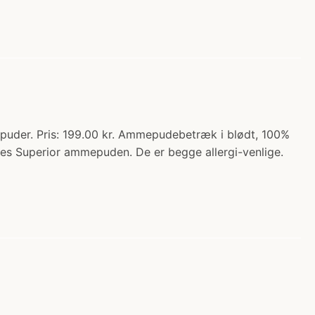
er. Pris: 199.00 kr. Ammepudebetræk i blødt, 100%
kes Superior ammepuden. De er begge allergi-venlige.