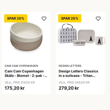
SPAR 20%
SPAR 20%
CAM CAM COPENHAGEN
DESIGN LETTERS
Cam Cam Copenhagen
Design Letters Classics
Skåle - Blomst - 2-pak -
in a suitcase - Tritan
Earth Mix
spisesæt
VEJL. PRIS 219,00 KR
VEJL. PRIS 349,00 KR
175,20 kr
279,20 kr