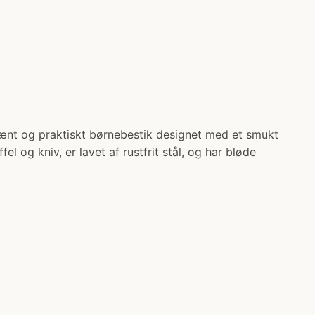
nt og praktiskt børnebestik designet med et smukt
l og kniv, er lavet af rustfrit stål, og har bløde