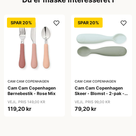
SPAR 20%
SPAR 20%
CAM CAM COPENHAGEN
CAM CAM COPENHAGEN
Cam Cam Copenhagen
Cam Cam Copenhagen
Børnebestik - Rose Mix
Skeer - Blomst - 2-pak -
Olive Mix
VEJL. PRIS 149,00 KR
VEJL. PRIS 99,00 KR
119,20 kr
79,20 kr