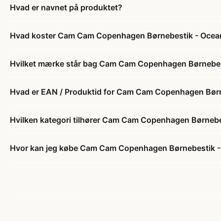
Hvad er navnet på produktet?
Hvad koster Cam Cam Copenhagen Børnebestik - Ocea
Hvilket mærke står bag Cam Cam Copenhagen Børnebes
Hvad er EAN / Produktid for Cam Cam Copenhagen Børn
Hvilken kategori tilhører Cam Cam Copenhagen Børnebe
Hvor kan jeg købe Cam Cam Copenhagen Børnebestik -