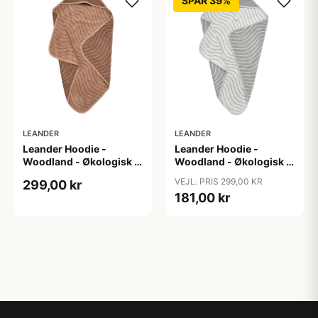
SPAR 39%
LEANDER
LEANDER
Leander Hoodie -
Leander Hoodie -
Woodland - Økologisk -
Woodland - Økologisk -
Clay
Cool Grey
VEJL. PRIS 299,00 KR
299,00 kr
181,00 kr