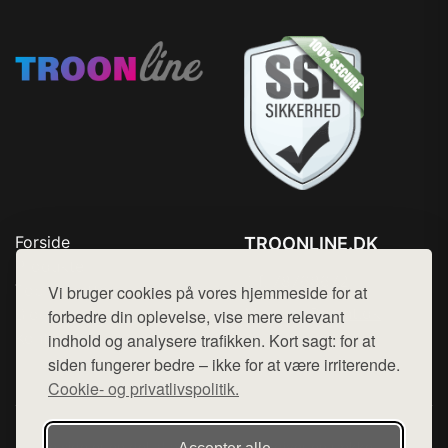
Forside
TROONLINE.DK
Produkter
Tlf. 78768672
Top Rabatter
Vi bruger cookies på vores hjemmeside for at
Mail:
hej@want.dk
Blog
forbedre din oplevelse, vise mere relevant
Kontakt
indhold og analysere trafikken. Kort sagt: for at
Cookie- og privatlivspolitik
siden fungerer bedre – ikke for at være irriterende.
Cookie- og privatlivspolitik.
Denne side er en del af want.dk, der udgiver en række