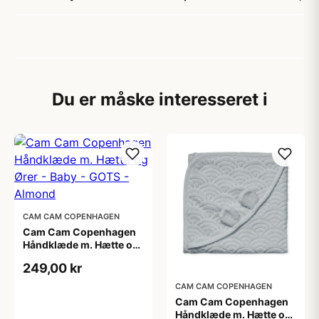
Du er måske interesseret i
CAM CAM COPENHAGEN
Cam Cam Copenhagen
Håndklæde m. Hætte og
Ører - Baby - GOTS -
249,00 kr
Almond
CAM CAM COPENHAGEN
Cam Cam Copenhagen
Håndklæde m. Hætte og