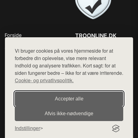
Forside
TROONLINE.DK
Produkter
Tlf. 78768672
Top Rabatter
Vi bruger cookies på vores hjemmeside for at
Mail:
hej@want.dk
Blog
forbedre din oplevelse, vise mere relevant
Kontakt
indhold og analysere trafikken. Kort sagt: for at
Cookie- og privatlivspolitik
siden fungerer bedre – ikke for at være irriterende.
Cookie- og privatlivspolitik.
Denne side er en del af want.dk, der udgiver en række
Accepter alle
hjemmesider med præsentation af forskellige produkter fra
diverse webshops. Der sælges ikke varer fra denne side - vi
Afvis ikke‑nødvendige
henviser til de shops, som sælger varen. Vi har heller ikke
varerne på lager.
Indstillinger