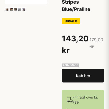
Stripes
Blue/Praline
UDSALG
143,20
179,00
kr
kr
Køb her
Fri fragt over kr.
799