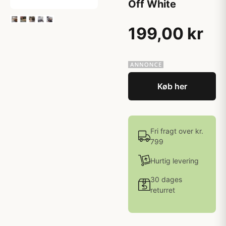
Off White
199,00 kr
Køb her
Fri fragt over kr.
799
Hurtig levering
30 dages
returret