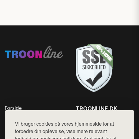
Forside
TROONLINE.DK
Produkter
Tlf. 78768672
Top Rabatter
Vi bruger cookies på vores hjemmeside for at
Mail:
hej@want.dk
Blog
forbedre din oplevelse, vise mere relevant
Kontakt
indhold og analysere trafikken. Kort sagt: for at