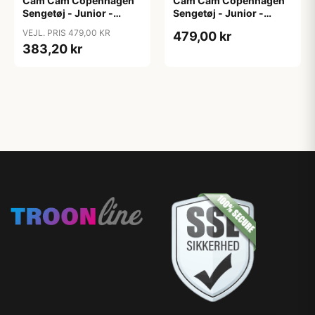
Cam Cam Copenhagen
Cam Cam Copenhagen
Sengetøj - Junior -
Sengetøj - Junior -
GOTS - Classic Stripes
GOTS - Dreamland
VEJL. PRIS 479,00 KR
479,00 kr
Camel
383,20 kr