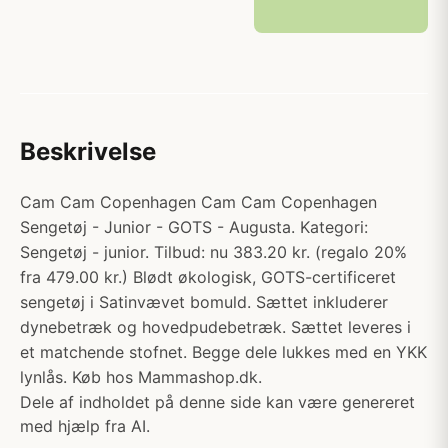
Beskrivelse
Cam Cam Copenhagen Cam Cam Copenhagen
Sengetøj - Junior - GOTS - Augusta. Kategori:
Sengetøj - junior. Tilbud: nu 383.20 kr. (regalo 20%
fra 479.00 kr.) Blødt økologisk, GOTS-certificeret
sengetøj i Satinvævet bomuld. Sættet inkluderer
dynebetræk og hovedpudebetræk. Sættet leveres i
et matchende stofnet. Begge dele lukkes med en YKK
lynlås. Køb hos Mammashop.dk.
Dele af indholdet på denne side kan være genereret
med hjælp fra AI.