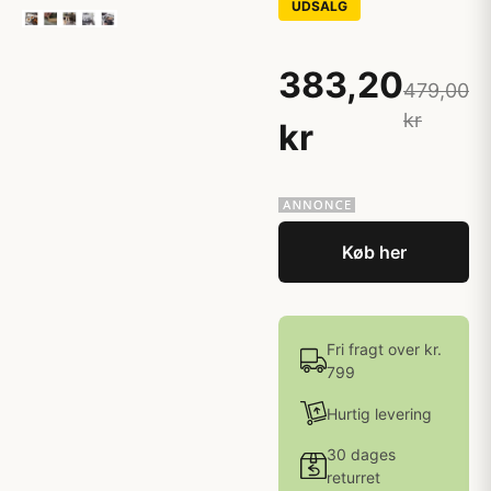
UDSALG
383,20
479,00
kr
kr
Køb her
Fri fragt over kr.
799
Hurtig levering
30 dages
returret