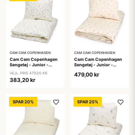
CAM CAM COPENHAGEN
CAM CAM COPENHAGEN
Cam Cam Copenhagen
Cam Cam Copenhagen
Sengetøj - Junior -
Sengetøj - Junior -
GOTS - Blueberries
GOTS - Bows
VEJL. PRIS 479,00 KR
479,00 kr
383,20 kr
SPAR 20%
SPAR 20%