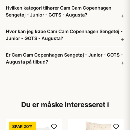
Hvilken kategori tilhører Cam Cam Copenhagen
Sengetøj - Junior - GOTS - Augusta?
Hvor kan jeg købe Cam Cam Copenhagen Sengetøj -
Junior - GOTS - Augusta?
Er Cam Cam Copenhagen Sengetøj - Junior - GOTS -
Augusta på tilbud?
Du er måske interesseret i
SPAR 20%