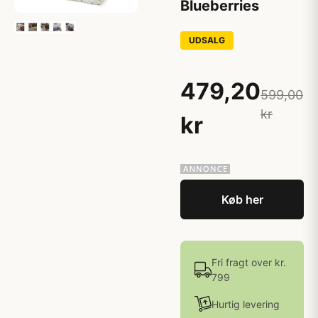
Blueberries
UDSALG
479,20
599,00
kr
kr
Køb her
Fri fragt over kr.
799
Hurtig levering