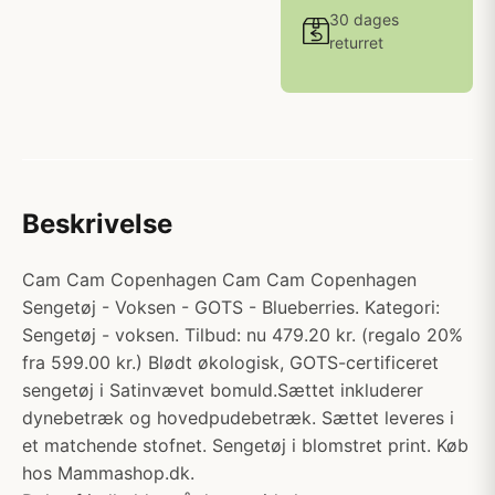
30 dages
returret
Beskrivelse
Cam Cam Copenhagen Cam Cam Copenhagen
Sengetøj - Voksen - GOTS - Blueberries. Kategori:
Sengetøj - voksen. Tilbud: nu 479.20 kr. (regalo 20%
fra 599.00 kr.) Blødt økologisk, GOTS-certificeret
sengetøj i Satinvævet bomuld.Sættet inkluderer
dynebetræk og hovedpudebetræk. Sættet leveres i
et matchende stofnet. Sengetøj i blomstret print. Køb
hos Mammashop.dk.