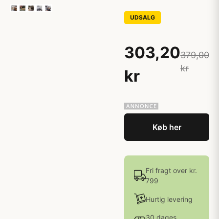
UDSALG
303,20
379,00
kr
kr
Køb her
Fri fragt over kr.
799
Hurtig levering
30 dages