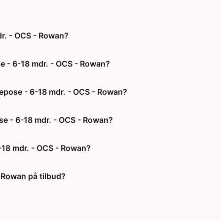
r. - OCS - Rowan?
 - 6-18 mdr. - OCS - Rowan?
pose - 6-18 mdr. - OCS - Rowan?
e - 6-18 mdr. - OCS - Rowan?
18 mdr. - OCS - Rowan?
Rowan på tilbud?