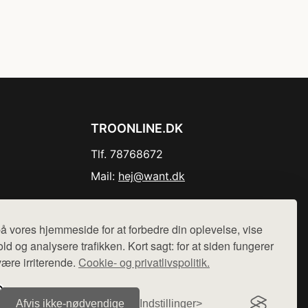
TROONLINE.DK
Tlf. 78768672
Mail:
hej@want.dk
Cookie- og privatlivspolitik
å vores hjemmeside for at forbedre din oplevelse, vise
ld og analysere trafikken. Kort sagt: for at siden fungerer
være irriterende.
Cookie- og privatlivspolitik.
r sælges ikke varer fra denne side - vi henviser til de shops,
Afvis ikke‑nødvendige
Indstillinger