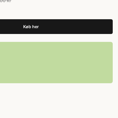
00 kr
Køb her