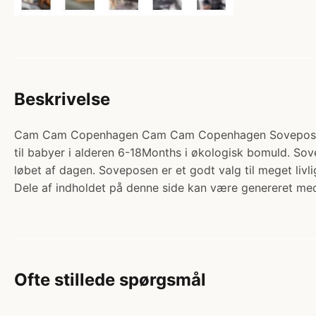
Beskrivelse
Cam Cam Copenhagen Cam Cam Copenhagen Sovepose - 6-1
til babyer i alderen 6-18Months i økologisk bomuld. Sov
løbet af dagen. Soveposen er et godt valg til meget liv
Dele af indholdet på denne side kan være genereret med
Ofte stillede spørgsmål