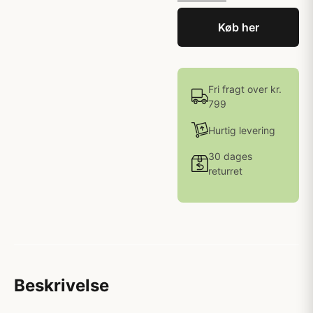
Køb her
Fri fragt over kr.
799
Hurtig levering
30 dages
returret
Beskrivelse