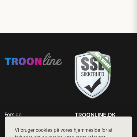
Forside
TROONLINE.DK
Produkter
Tlf. 78768672
Top Rabatter
Vi bruger cookies på vores hjemmeside for at
Mail:
hej@want.dk
Blog