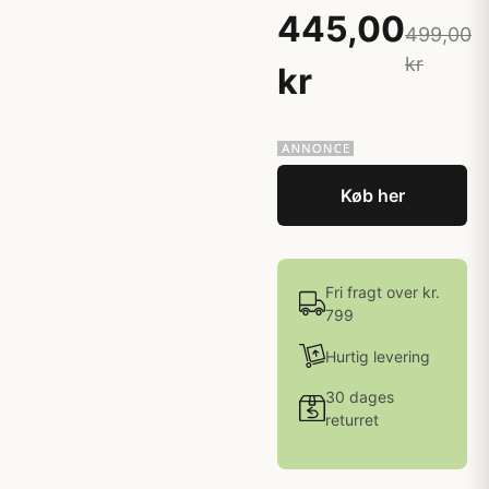
445,00
499,00
kr
kr
Køb her
Fri fragt over kr.
799
Hurtig levering
30 dages
returret