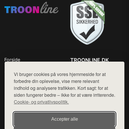
Forside
TROONLINE.DK
Produkter
Tlf. 78768672
Top Rabatter
Vi bruger cookies på vores hjemmeside for at
Mail:
hej@want.dk
Blog
forbedre din oplevelse, vise mere relevant
Kontakt
indhold og analysere trafikken. Kort sagt: for at
Cookie- og privatlivspolitik
siden fungerer bedre – ikke for at være irriterende.
Cookie- og privatlivspolitik.
Denne side er en del af want.dk, der udgiver en række
Accepter alle
hjemmesider med præsentation af forskellige produkter fra