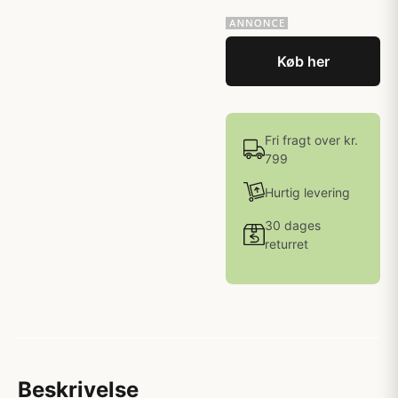
Køb her
Fri fragt over kr.
799
Hurtig levering
30 dages
returret
Beskrivelse