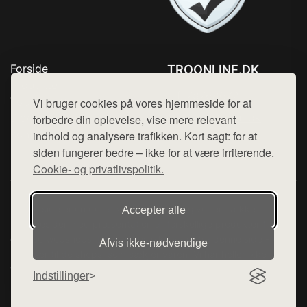
Forside
TROONLINE.DK
Produkter
Tlf. 78768672
Top Rabatter
Vi bruger cookies på vores hjemmeside for at
Mail:
hej@want.dk
Blog
forbedre din oplevelse, vise mere relevant
Kontakt
indhold og analysere trafikken. Kort sagt: for at
Cookie- og privatlivspolitik
siden fungerer bedre – ikke for at være irriterende.
Cookie- og privatlivspolitik.
Denne side er en del af want.dk, der udgiver en række
Accepter alle
hjemmesider med præsentation af forskellige produkter fra
diverse webshops. Der sælges ikke varer fra denne side - vi
Afvis ikke‑nødvendige
henviser til de shops, som sælger varen. Vi har heller ikke
varerne på lager.
Indstillinger
© 2026 troonline.dk. Alle rettigheder forbeholdes.