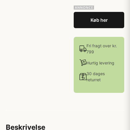
Køb her
Fri fragt over kr.
799
Hurtig levering
30 dages
returret
Beskrivelse