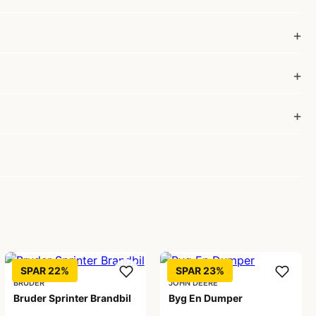
SPAR 22%
SPAR 23%
BRUDER
JOHN DEERE
Bruder Sprinter Brandbil
Byg En Dumper