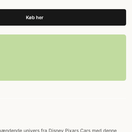
Køb her
t spændende univers fra Disney Pixars Cars med denne