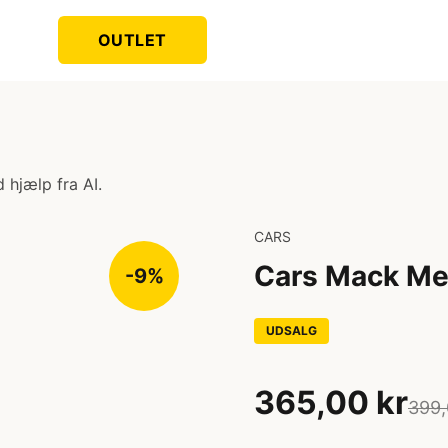
OUTLET
 hjælp fra AI.
CARS
Cars Mack Met
-9%
UDSALG
365,00 kr
399,