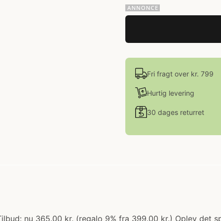
Fri fragt over kr. 799
Hurtig levering
30 dages returret
 Tilbud: nu 365.00 kr. (regalo 9% fra 399.00 kr.) Oplev de