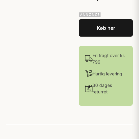
Køb her
Fri fragt over kr.
799
Hurtig levering
30 dages
returret