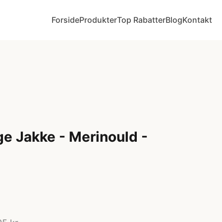
Forside
Produkter
Top Rabatter
Blog
Kontakt
e Jakke - Merinould -