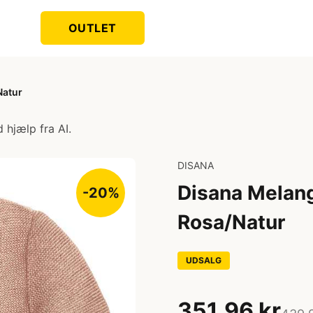
OUTLET
Natur
 hjælp fra AI.
DISANA
Disana Melang
-20%
Rosa/Natur
UDSALG
351,96 kr