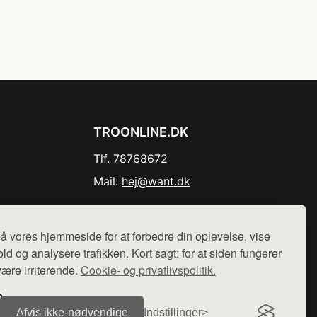
TROONLINE.DK
Tlf. 78768672
Mail:
hej@want.dk
Cookie- og privatlivspolitik
å vores hjemmeside for at forbedre din oplevelse, vise
ld og analysere trafikken. Kort sagt: for at siden fungerer
være irriterende.
Cookie- og privatlivspolitik.
r sælges ikke varer fra denne side - vi henviser til de shops,
Afvis ikke‑nødvendige
Indstillinger