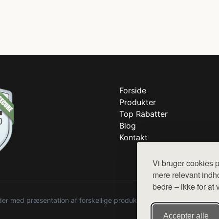
Forside
Produkter
Top Rabatter
Blog
Kontakt
Vi bruger cookies p
mere relevant indho
bedre – ikke for at 
r med præsentation af forskellige produkter fra diverse webshops. De
Accepter alle