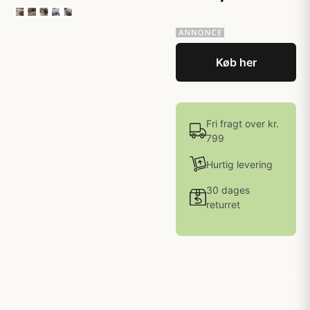
Køb her
Fri fragt over kr.
799
Hurtig levering
30 dages
returret