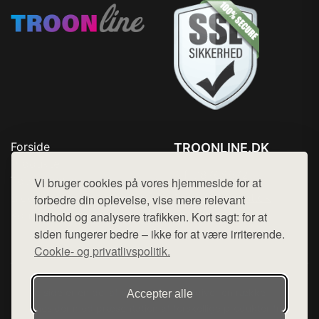
Forside
TROONLINE.DK
Produkter
Tlf. 78768672
Top Rabatter
Vi bruger cookies på vores hjemmeside for at
Mail:
hej@want.dk
Blog
forbedre din oplevelse, vise mere relevant
Kontakt
indhold og analysere trafikken. Kort sagt: for at
Cookie- og privatlivspolitik
siden fungerer bedre – ikke for at være irriterende.
Cookie- og privatlivspolitik.
Denne side er en del af want.dk, der udgiver en række
Accepter alle
hjemmesider med præsentation af forskellige produkter fra