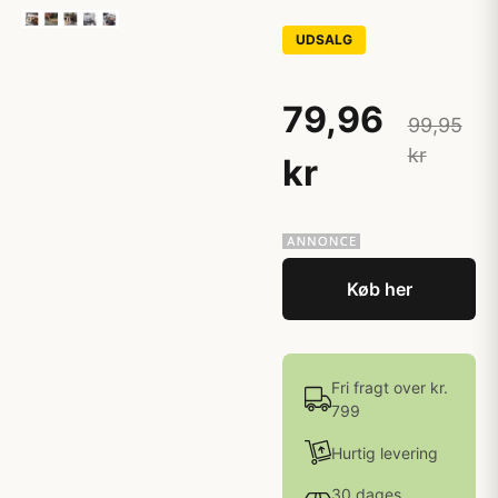
UDSALG
79,96
99,95
kr
kr
Køb her
Fri fragt over kr.
799
Hurtig levering
30 dages