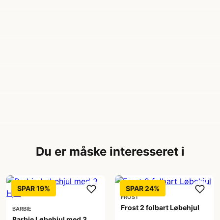
Du er måske interesseret i
SPAR 19%
SPAR 24%
FROST
Frost 2 folbart Løbehjul
BARBIE
Barbie Løbehjul med 3