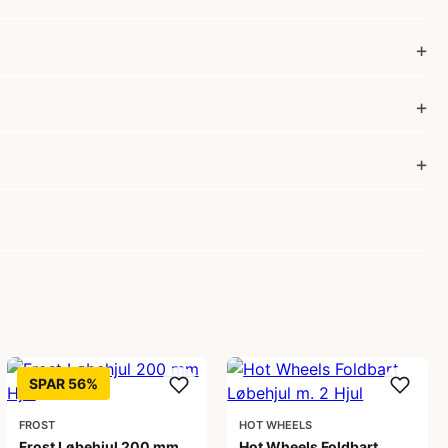
SPAR 56%
FROST
HOT WHEELS
Frost Løbehjul 200 mm
Hot Wheels Foldbart