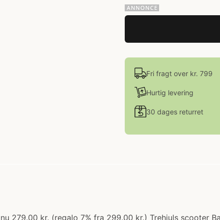
Fri fragt over kr. 799
Hurtig levering
30 dages returret
: nu 279.00 kr. (regalo 7% fra 299.00 kr.) Trehjuls scooter 