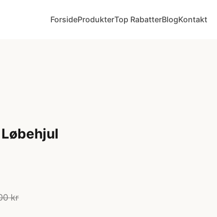
Forside
Produkter
Top Rabatter
Blog
Kontakt
 Løbehjul
00 kr