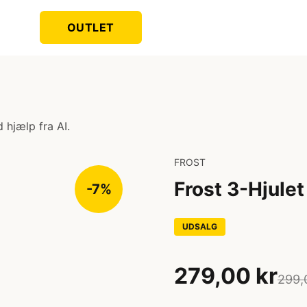
OUTLET
 hjælp fra AI.
FROST
Frost 3-Hjulet
-7%
UDSALG
279,00 kr
299,