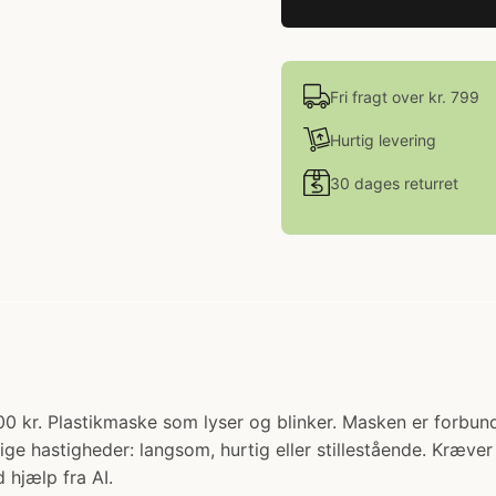
Fri fragt over kr. 799
Hurtig levering
30 dages returret
00 kr. Plastikmaske som lyser og blinker. Masken er forbun
lige hastigheder: langsom, hurtig eller stillestående. Kræve
 hjælp fra AI.