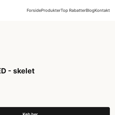
Forside
Produkter
Top Rabatter
Blog
Kontakt
D - skelet
Køb her