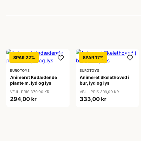
SPAR 22%
SPAR 17%
EUROTOYS
EUROTOYS
Animeret Kødædende
Animeret Skelethoved i
plante m. lyd og lys
bur, lyd og lys
VEJL. PRIS 379,00 KR
VEJL. PRIS 399,00 KR
294,00 kr
333,00 kr