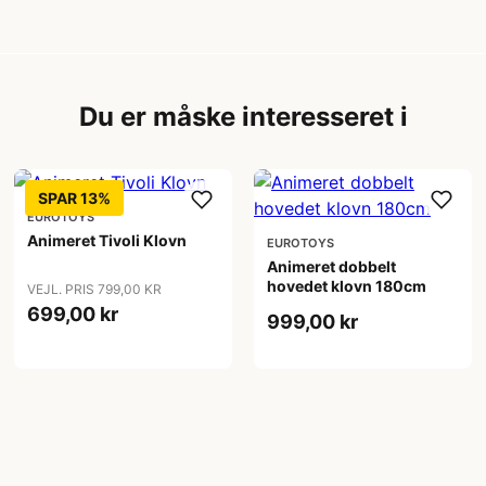
Du er måske interesseret i
SPAR 13%
EUROTOYS
Animeret Tivoli Klovn
EUROTOYS
Animeret dobbelt
hovedet klovn 180cm
VEJL. PRIS 799,00 KR
699,00 kr
999,00 kr