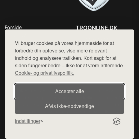
Forside
TROONLINE.DK
Produkter
Tlf. 78768672
Top Rabatter
Vi bruger cookies på vores hjemmeside for at
Mail:
hej@want.dk
Blog
forbedre din oplevelse, vise mere relevant
Kontakt
indhold og analysere trafikken. Kort sagt: for at
Cookie- og privatlivspolitik
siden fungerer bedre – ikke for at være irriterende.
Cookie- og privatlivspolitik.
Denne side er en del af want.dk, der udgiver en række
Accepter alle
hjemmesider med præsentation af forskellige produkter fra
diverse webshops. Der sælges ikke varer fra denne side - vi
Afvis ikke‑nødvendige
henviser til de shops, som sælger varen. Vi har heller ikke
varerne på lager.
Indstillinger
© 2026 troonline.dk. Alle rettigheder forbeholdes.