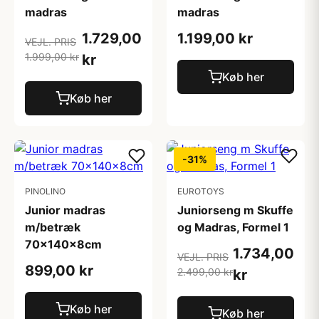
madras
madras
1.729,00
1.199,00 kr
VEJL. PRIS
1.999,00 kr
kr
Køb her
Køb her
-31%
PINOLINO
EUROTOYS
Junior madras
Juniorseng m Skuffe
m/betræk
og Madras, Formel 1
70x140x8cm
1.734,00
VEJL. PRIS
899,00 kr
2.499,00 kr
kr
Køb her
Køb her