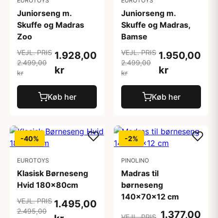
EUROTOYS
EUROTOYS
Juniorseng m.
Juniorseng m.
Skuffe og Madras
Skuffe og Madras,
Zoo
Bamse
VEJL. PRIS
VEJL. PRIS
1.928,00
1.950,00
2.499,00
2.499,00
kr
kr
kr
kr
Køb her
Køb her
-40%
-2%
EUROTOYS
PINOLINO
Klasisk Børneseng
Madras til
Hvid 180x80cm
børneseng
140x70x12 cm
VEJL. PRIS
1.495,00
2.495,00
1.377,00
VEJL. PRIS