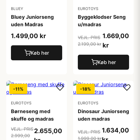
BLUEY
EUROTOYS
Bluey Juniorseng
Byggeklodser Seng
uden Madras
u/madras
1.499,00 kr
1.669,00
VEJL. PRIS
2.199,00 kr
kr
Køb her
Køb her
-11%
-18%
EUROTOYS
EUROTOYS
Børneseng med
Dinosaur Juniorseng
skuffe og madras
uden madras
VEJL. PRIS
1.634,00
2.655,00
VEJL. PRIS
2.999,00
1.999,00 kr
kr