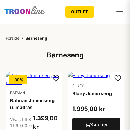
OUTLET
Forside
/
Børneseng
Børneseng
-30%
BLUEY
BATMAN
Bluey Juniorseng
Batman Juniorseng
u. madras
1.995,00 kr
1.399,00
VEJL. PRIS
Køb her
1.999,00 kr
kr