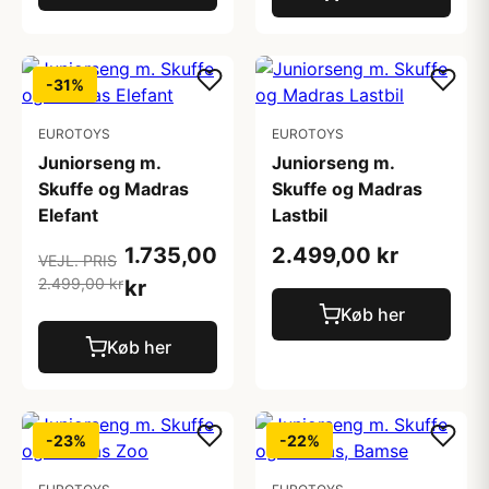
-31%
EUROTOYS
EUROTOYS
Juniorseng m.
Juniorseng m.
Skuffe og Madras
Skuffe og Madras
Elefant
Lastbil
1.735,00
2.499,00 kr
VEJL. PRIS
2.499,00 kr
kr
Køb her
Køb her
-23%
-22%