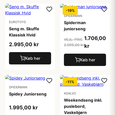
-19%
SPIDERMAN
EUROTOYS
Spiderman
Seng m. Skuffe
juniorseng
Klassisk Hvid
1.706,00
VEJL. PRIS
2.995,00 kr
2.095,00 kr
kr
Køb her
Køb her
-11%
SPIDERMAN
Spidey Juniorseng
ASALVO
Weekendseng inkl.
puslebord,
1.995,00 kr
Vaskebjørn