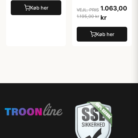
Køb her
1.063,00
VEJL. PRIS
1.195,00 kr
kr
Køb her