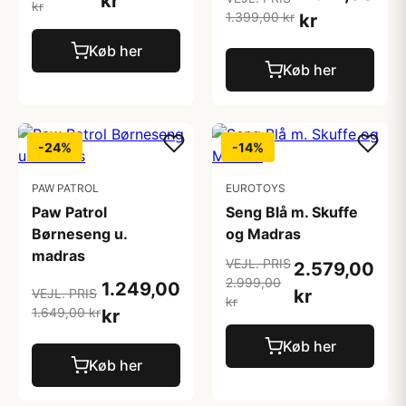
kr
kr
1.399,00 kr
kr
Køb her
Køb her
-24%
-14%
PAW PATROL
EUROTOYS
Paw Patrol
Seng Blå m. Skuffe
Børneseng u.
og Madras
madras
VEJL. PRIS
2.579,00
2.999,00
1.249,00
kr
VEJL. PRIS
kr
1.649,00 kr
kr
Køb her
Køb her