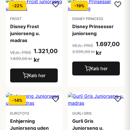
-22%
-19%
FROST
DISNEY PRINCESS
Disney Frost
Disney Prinsesser
juniorseng u.
juniorseng
madras
1.697,00
VEJL. PRIS
1.321,00
2.095,00 kr
kr
VEJL. PRIS
1.699,00 kr
kr
Køb her
Køb her
-14%
EUROTOYS
GURLI GRIS
Enhjørning
Gurli Gris
Juniorseng uden
Juniorseng u.