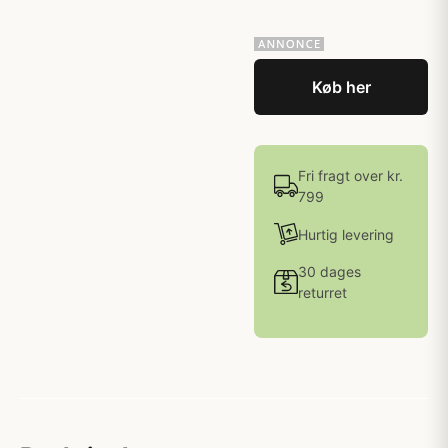
Køb her
Fri fragt over kr.
799
Hurtig levering
30 dages
returret